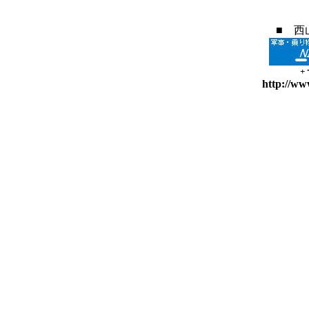
■ 西
+
http://ww