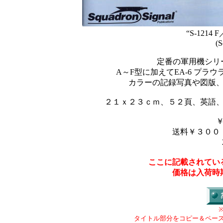
“S-1214 F／
(S
定番の軍用機シリー
A～F型に加えてEA-6 プラ
カラーの記録写真や図版
２１ｘ２３ｃｍ、５２頁、英語
送料￥３００
ここに記載されてい
価格は入荷時
タイトル部分をコピー＆ペー