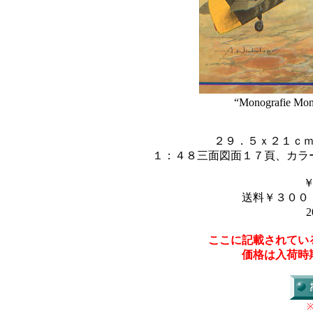
“Monografie Mon
２９．５ｘ２１ｃ
１：４８三面図面１７頁、カラ
送料￥３００
2
ここに記載されてい
価格は入荷時