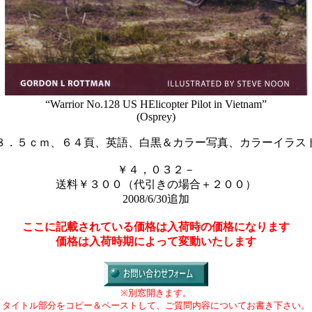
“Warrior No.128 US HElicopter Pilot in Vietnam”
(Osprey)
８．５ｃｍ、６４頁、英語、白黒＆カラー写真、カラーイラス
￥４，０３２－
送料￥３００（代引きの場合＋２００）
2008/6/30追加
ここに記載されている価格は入荷時の価格になります
価格は入荷時期によって変動いたします
※別窓開きます。
タイトル部分をコピー＆ペーストして、ご質問内容についてお書き下さい。