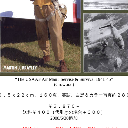
“The USAAF Air Man : Servise & Survival 1941-45”
(Crowood)
０．５ｘ２２ｃｍ、１６０頁、英語、白黒＆カラー写真約２８
￥５，８７０－
送料￥４００（代引きの場合＋３００）
2008/6/30追加