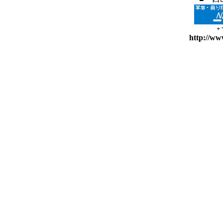
+
http://ww