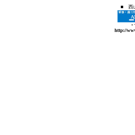
■ 西
+
http://ww