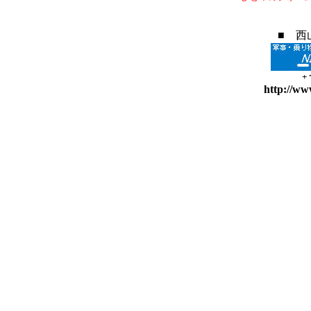
■ 西
+
http://ww