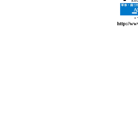
+
http://ww