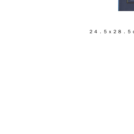
２４．５ｘ２８．５