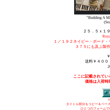
"Building A M
(Se
２５．５ｘ１
Roya
１／１９２ネイビー・ボード・
３７５にも及ぶ製
送料￥４００
2
ここに記載されてい
価格は入荷時
タイトル部分をコピー＆ペー
ひとつのフォームで