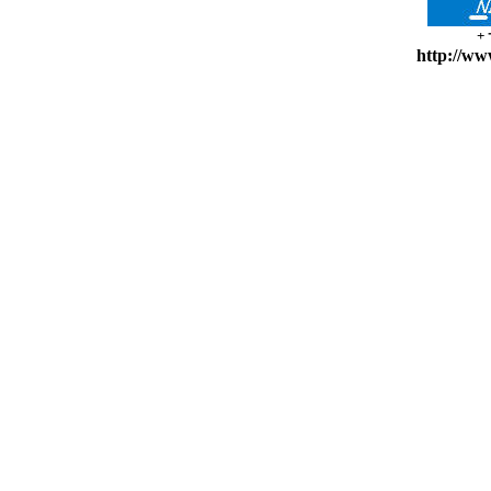
+
http://ww